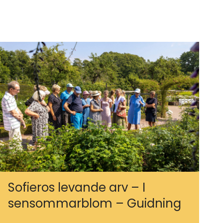
Sofieros levande arv – I
sensommarblom – Guidning