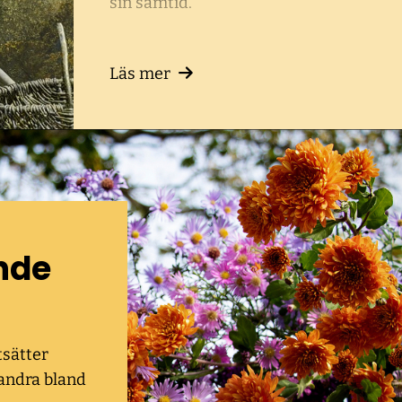
sin samtid.
Läs mer
nde
tsätter
andra bland