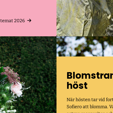
 temat 2026
Blomstra
höst
När hösten tar vid for
Sofiero att blomma. V