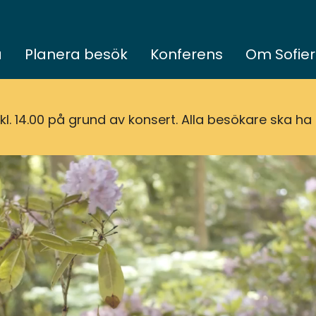
a
Planera besök
Konferens
Om Sofie
l. 14.00 på grund av konsert. Alla besökare ska ha l