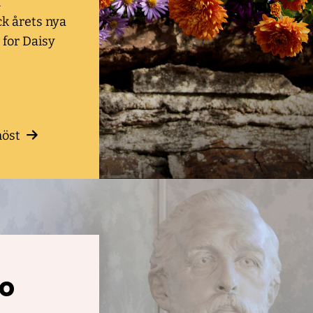
h
k årets nya
 for Daisy
höst
ro