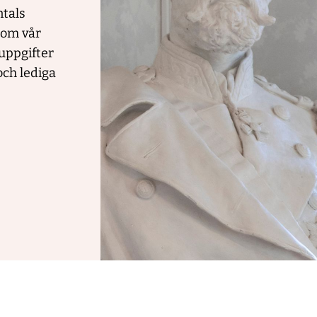
ntals
 om vår
tuppgifter
och lediga