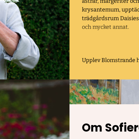
astrar, margeriter oc
krysantemum, upptäc
trädgårdsrum Daisies
och mycket annat.
Upplev Blomstrande 
Om Sofie