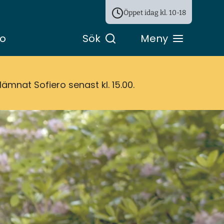
Öppet idag kl.
10-18
ro
Sök
Meny
ämnat Sofiero senast kl. 15.00.