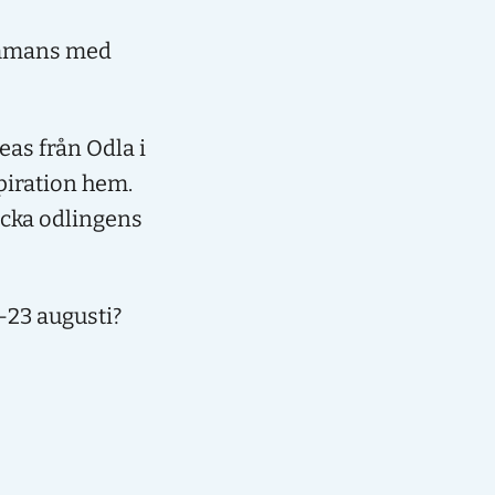
sammans med
as från Odla i
spiration hem.
äcka odlingens
-23 augusti?