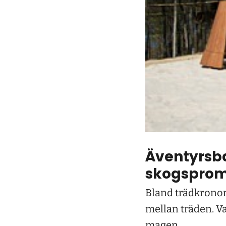
Äventyrsb
skogsprom
Bland trädkronor
mellan träden. Va
magen.