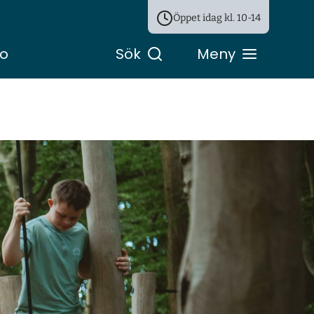
Öppet idag kl.
10-14
ro
Sök
Meny