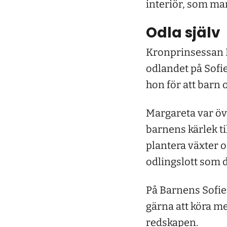
interiör, som ma
Odla själv
Kronprinsessan Ma
odlandet på Sofi
hon för att barn
Margareta var öv
barnens kärlek til
plantera växter 
odlingslott som d
På Barnens Sofier
gärna att köra m
redskapen.