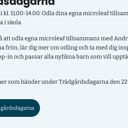
dsdagarna
i kl. 11.00-14.00: Odla dina egna microleaf till
 i skola
 att odla egna microleaf tillsammans med Andre
na frön, lär dig mer om odling och ta med dig in
op-in och passar alla nyfikna barn som vill uppt
 mer som händer under Trädgårdsdagarna den 22
dgårdsdagarna