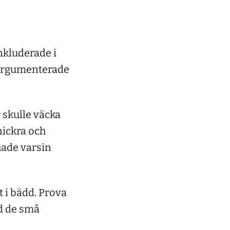
nkluderade i
 argumenterade
 skulle väcka
snickra och
hade varsin
t i bädd. Prova
ed de små