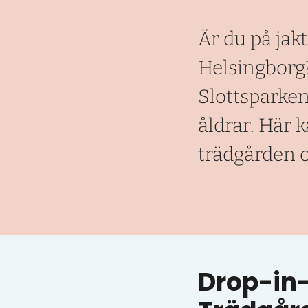
Är du på jakt
Helsingborg?
Slottsparken
åldrar. Här 
trädgården o
Drop-in-