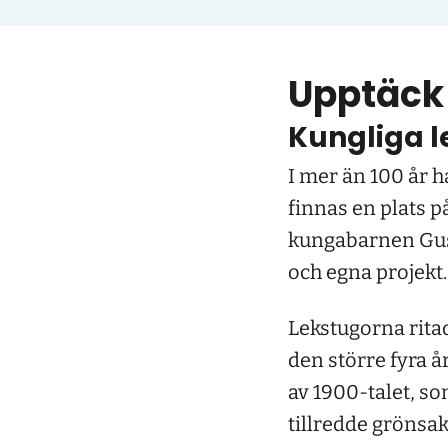
Upptäck 
Kungliga l
I mer än 100 år h
finnas en plats 
kungabarnen Gusta
och egna projekt.
Lekstugorna rita
den större fyra 
av 1900-talet, s
tillredde grönsa