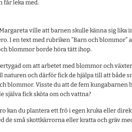
n får leka med.
rgareta ville att barnen skulle känna sig lika i
ero. I en text med rubriken ”Barn och blommor”
 och blommor borde höra tätt ihop.
ertygad om att arbetet med blommor och växter
l naturen och därför fick de hjälpa till att både 
och blommor. Visste du att de fem kungabarnen 
e själva fick sköta om och vattna?
o kan du plantera ett frö i egen kruka eller direk
ed de små skottkärrorna eller kratta och gräv m