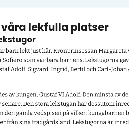
våra lekfulla platser
ekstugor
ar barn lekt just här. Kronprinsessan Margareta vi
på Sofiero som var bara barnens. Lekstugorna ga
f Adolf, Sigvard, Ingrid, Bertil och Carl-Johan e
des av kungen, Gustaf VI Adolf. Den minsta av d
år senare. Den stora lekstugan har dessutom inre
om den gamla vedspisen på vilken kungabarnen 
ker från sina trädgårdsland. Lekstugorna är inre