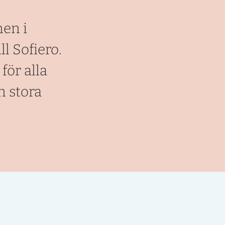
nen i
l Sofiero.
för alla
n stora