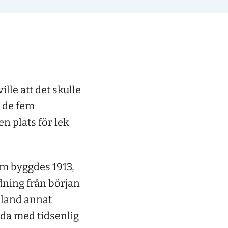
lle att det skulle
v de fem
n plats för lek
em byggdes 1913,
dning från början
bland annat
dda med tidsenlig