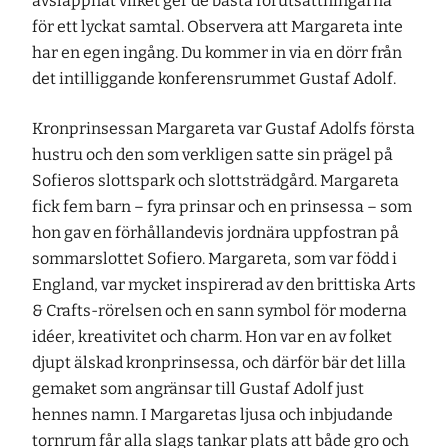
avslappnat vilket ger de bästa förutsättningarna
för ett lyckat samtal. Observera att Margareta inte
har en egen ingång. Du kommer in via en dörr från
det intilliggande konferensrummet Gustaf Adolf.
Kronprinsessan Margareta var Gustaf Adolfs första
hustru och den som verkligen satte sin prägel på
Sofieros slottspark och slottsträdgård. Margareta
fick fem barn – fyra prinsar och en prinsessa – som
hon gav en förhållandevis jordnära uppfostran på
sommarslottet Sofiero. Margareta, som var född i
England, var mycket inspirerad av den brittiska Arts
& Crafts-rörelsen och en sann symbol för moderna
idéer, kreativitet och charm. Hon var en av folket
djupt älskad kronprinsessa, och därför bär det lilla
gemaket som angränsar till Gustaf Adolf just
hennes namn. I Margaretas ljusa och inbjudande
tornrum får alla slags tankar plats att både gro och