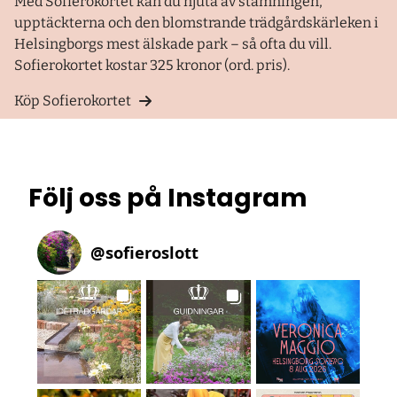
Med Sofierokortet kan du njuta av stämningen,
upptäckterna och den blomstrande trädgårdskärleken i
Helsingborgs mest älskade park – så ofta du vill.
Sofierokortet kostar 325 kronor (ord. pris).
Köp Sofierokortet
Följ oss på Instagram
@
sofieroslott