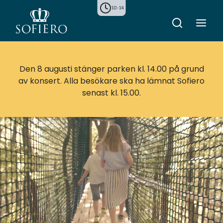
10-14
Den 8 augusti stänger parken kl. 14.00 på grund
av konsert. Alla besökare ska ha lämnat Sofiero
senast kl. 15.00.