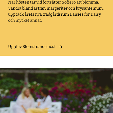
När hösten tar vid fortsätter Sofiero att blomma.
Vandra bland astrar, margeriter och krysantemum,
upptäck årets nya trädgårdsrum Daisies for Daisy
och mycket annat.
Upplev Blomstrande höst