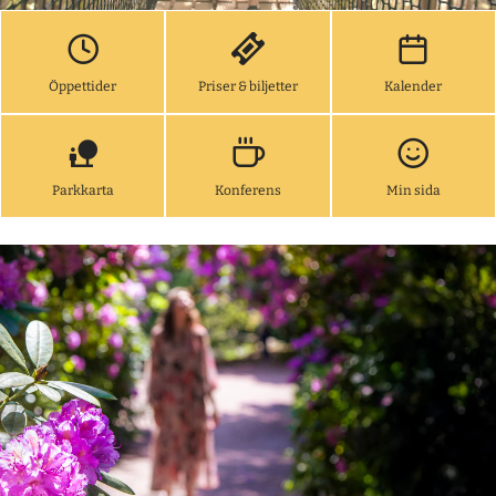
Öppettider
Priser & biljetter
Kalender
Parkkarta
Konferens
Min sida