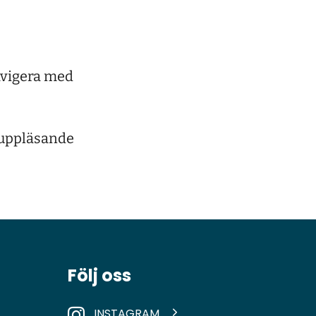
navigera med
r uppläsande
Följ oss
INSTAGRAM