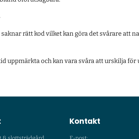
r
 saknar rätt kod vilket kan göra det svårare att 
lltid uppmärkta och kan vara svåra att urskilja fö
t
Kontakt
t & slottsträdgård
E-post: