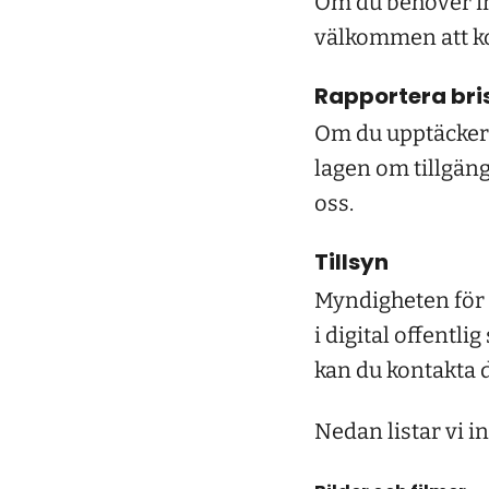
Om du behöver inn
välkommen att ko
Rapportera bris
Om du upptäcker 
lagen om tillgängl
oss.
Tillsyn
Myndigheten för d
i digital offentl
kan du kontakta 
Nedan listar vi in