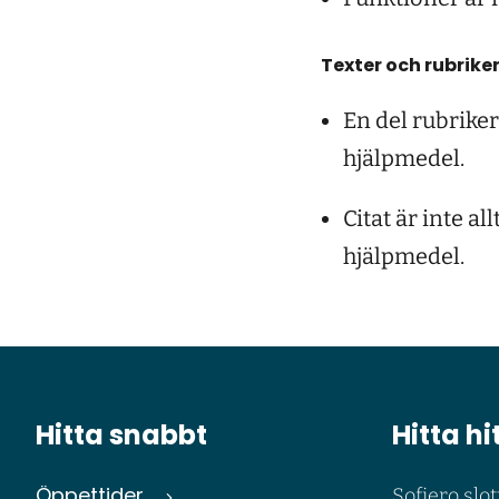
Texter och rubrike
En del rubriker
hjälpmedel.
Citat är inte a
hjälpmedel.
Hitta snabbt
Hitta hi
Öppettider
Sofiero slot