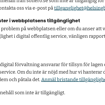
ehåll från sofiero.se som inte är tillgänglig för
ntakta oss via e-post på
tillganglighet@helsing
ter i webbplatsens tillgänglighet
problem på webbplatsen eller om du anser att vi
ighet i digital offentlig service, vänligen rapport
igital förvaltning ansvarar för tillsyn för lagen
ig service. Om du inte är nöjd med hur vi hantera
dem och påtala det.
Anmäl bristande tillgängligh
nehåll som inte är tillgängligt.