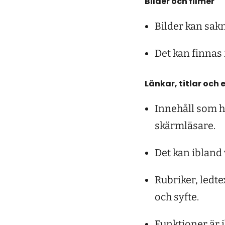
Bilder och filmer
Bilder kan sakn
Det kan finnas 
Länkar, titlar och 
Innehåll som h
skärmläsare.
Det kan ibland 
Rubriker, ledte
och syfte.
Funktioner är 