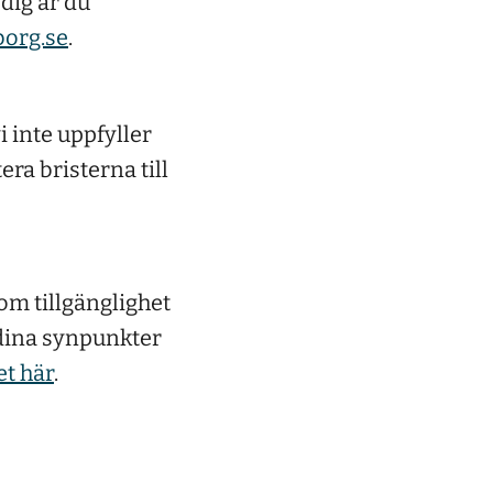
 dig är du
borg.se
.
 inte uppfyller
era bristerna till
 om tillgänglighet
r dina synpunkter
et här
.