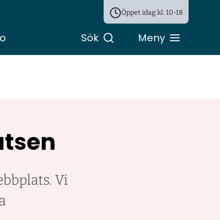
Öppet idag kl.
10-18
ro
Sök
Meny
atsen
bbplats. Vi
a