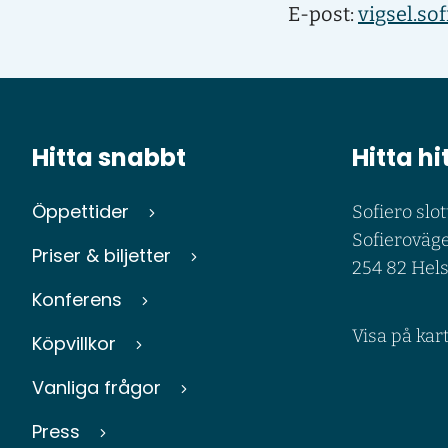
E-post:
vigsel.so
Hitta snabbt
Hitta hi
Öppettider
Sofiero slot
Sofieroväge
Priser & biljetter
254 82 Hel
Konferens
Visa på kar
Köpvillkor
Vanliga frågor
Press