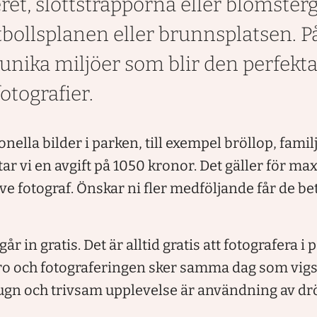
ret, slottstrapporna eller blomster
tbollsplanen eller brunnsplatsen. P
 unika miljöer som blir den perfekt
otografier.
ionella bilder i parken, till exempel bröllop, famil
tar vi en avgift på
1050
kronor. Det gäller för ma
ve fotograf. Önskar ni fler medföljande får de be
år in gratis. Det är alltid gratis att fotografera i
ero och fotograferingen sker samma dag som vigsel
 lugn och trivsam upplevelse är användning av dr