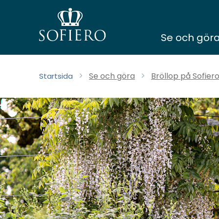
Se och gör
Se och göra
Bröllop på Sofier
Startsida