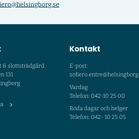
fiero@helsingborg.se
t
Kontakt
t & slottsträdgård
E-post:
n 131
sofiero.entre@helsingborg
singborg
Vardag
Telefon: 042-10 25 00
ta
Röda dagar och helger
Telefon: 042- 10 25 05