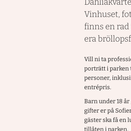
Dahliakvarte
Vinhuset, fo
finns en rad
era bröllopsf
Vill ni ta profess
porträtt i parken 
personer, inklusi
entrépris.
Barn under 18 år g
gifter er på Sofi
gäster ska få en
tillåten i parken.