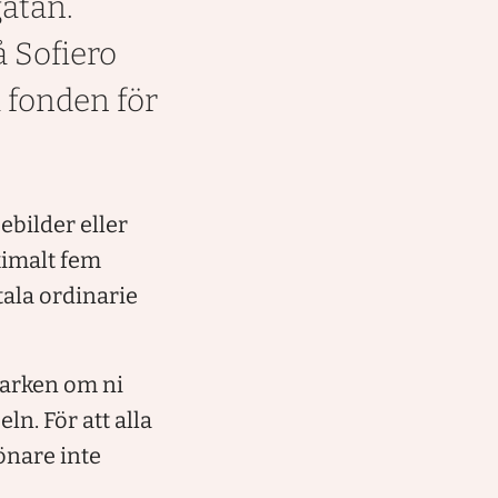
gatan.
å Sofiero
a fonden för
jebilder eller
ximalt fem
tala ordinarie
 parken om ni
n. För att alla
önare inte