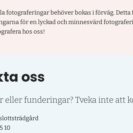
la fotograferingar behöver bokas i förväg. Detta f
ingarna för en lyckad och minnesvärd fotografer
ografera hos oss!
ta oss
r eller funderingar? Tveka inte att k
 slottsträdgård
5 10