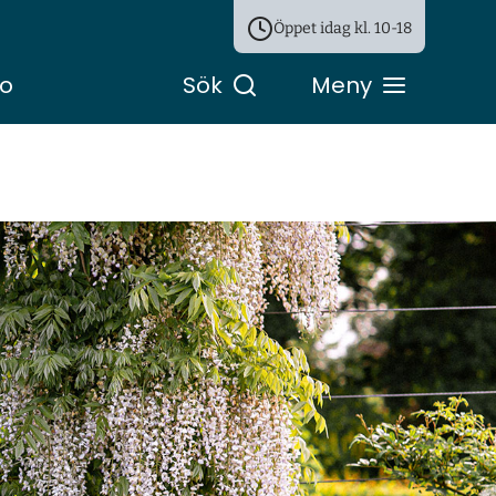
Öppet idag kl.
10-18
ro
Sök
Meny