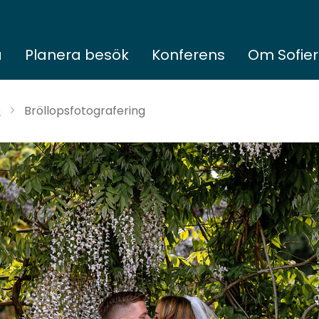
a
Planera besök
Konferens
Om Sofie
o
Bröllopsfotografering