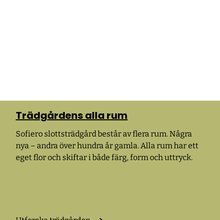
Trädgårdens alla rum
Sofiero slottsträdgård består av flera rum. Några
nya – andra över hundra år gamla. Alla rum har ett
eget flor och skiftar i både färg, form och uttryck.