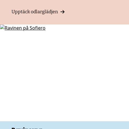
blommande grannar & klassiska grödor i en
levande miljö.
Upptäck odlarglädjen