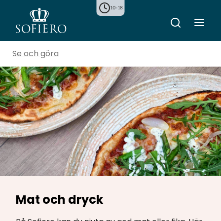
10-18
Se och göra
Mat och dryck