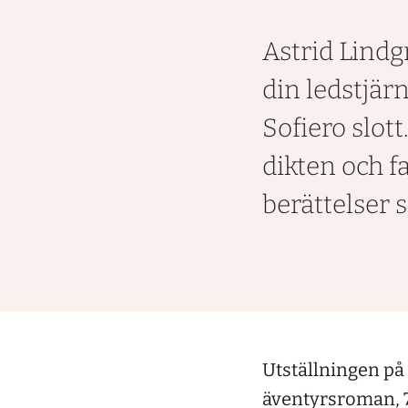
Astrid Lindg
din ledstjär
Sofiero slot
dikten och f
berättelser 
Utställningen på 
äventyrsroman, 7