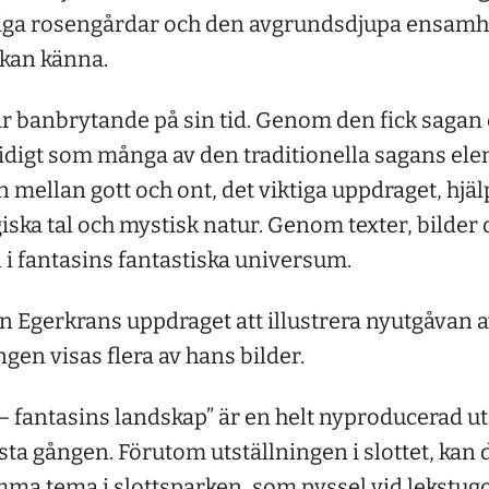
liga rosengårdar och den avgrundsdjupa ensamh
kan känna.
r banbrytande på sin tid. Genom den fick sagan e
idigt som många av den traditionella sagans ele
mellan gott och ont, det viktiga uppdraget, hjä
iska tal och mystisk natur. Genom texter, bilder
n i fantasins fantastiska universum.
n Egerkrans uppdraget att illustrera nyutgåvan a
ngen visas flera av hans bilder.
 – fantasins landskap” är en helt nyproducerad u
rsta gången. Förutom utställningen i slottet, kan d
amma tema i slottsparken, som pyssel vid lekstu