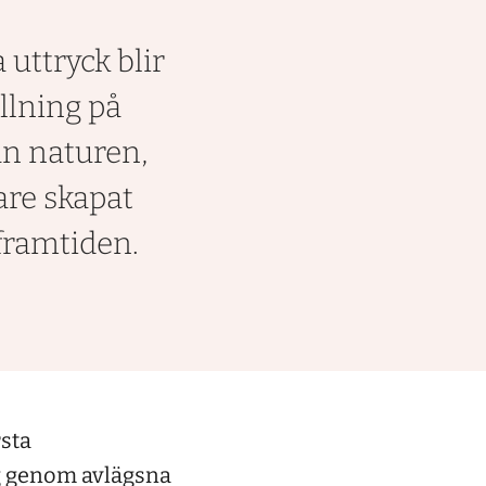
 uttryck blir
llning på
ån naturen,
are skapat
 framtiden.
rsta
ig genom avlägsna