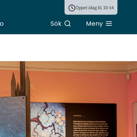
Öppet idag kl.
10-14
ro
Sök
Meny