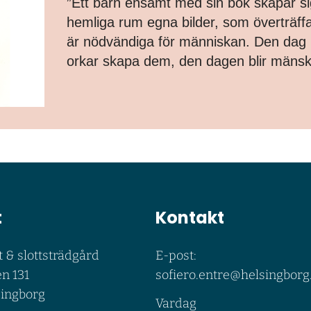
”Ett barn ensamt med sin bok skapar si
hemliga rum egna bilder, som överträffa
är nödvändiga för människan. Den dag b
orkar skapa dem, den dagen blir mänskli
t
Kontakt
t & slottsträdgård
E-post:
n 131
sofiero.entre@helsingborg
singborg
Vardag