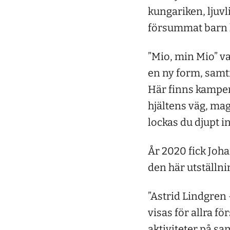
kungariken, ljuv
försummat barn 
”Mio, min Mio” va
en ny form, samt
Här finns kampen 
hjältens väg, mag
lockas du djupt i
År 2020 fick Joha
den här utställni
”Astrid Lindgren
visas för allra fö
aktiviteter på s