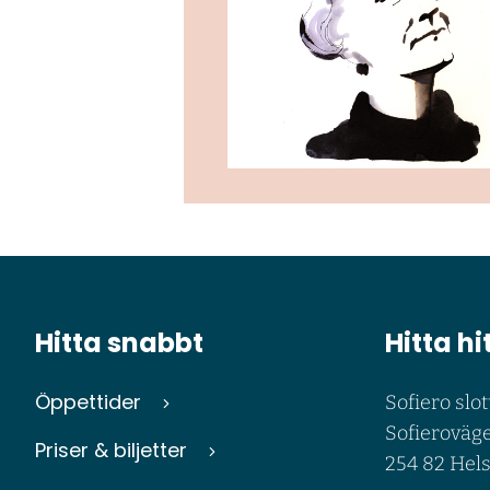
Hitta snabbt
Hitta hi
Öppettider
Sofiero slot
Sofieroväge
Priser & biljetter
254 82 Hel