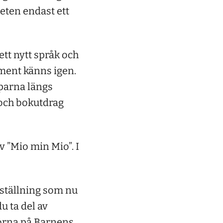
eten endast ett
tt nytt språk och
ment känns igen.
lparna längs
 och bokutdrag
v ”Mio min Mio”. I
tställning som nu
u ta del av
gorna på Barnens