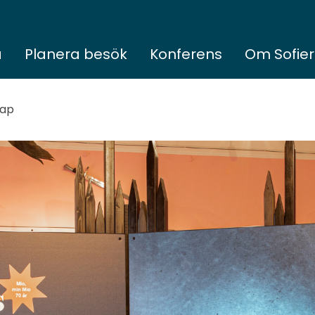
a
Planera besök
Konferens
Om Sofie
kap