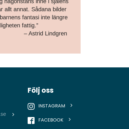
g någonstans inne i själens
r allt annat. Sådana bilder
arnens fantasi inte längre
gheten fattig.”
– Astrid Lindgren
Följ oss
INSTAGRAM
.se
FACEBOOK