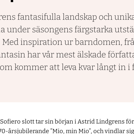
rens fantasifulla landskap och unika
na under säsongens färgstarka utstä
t. Med inspiration ur barndomen, fr
antasin har vår mest älskade författ
som kommer att leva kvar långt in i
Sofiero slott tar sin början i Astrid Lindgrens fö
0-årsjubilerande ”Mio, min Mio”, och vindlar s