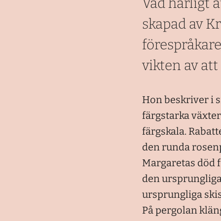
Vad härligt a
skapad av Kr
förespråkar
vikten av att
Hon beskriver i s
färgstarka växte
färgskala. Rabatt
den runda rosenp
Margaretas död f
den ursprungliga
ursprungliga skis
På pergolan kläng