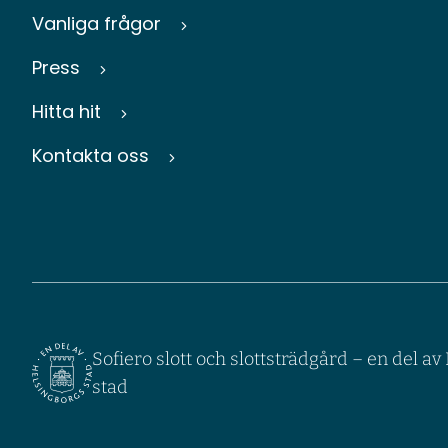
Vanliga frågor
Press
Hitta hit
Kontakta oss
Sofiero slott och slottsträdgård – en del a
stad