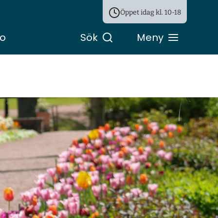
Öppet idag kl.
10-18
ro
Sök
Meny