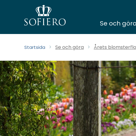
Se och gör
Se och göra
Årets blomsterflo
Startsida