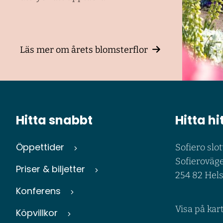
Läs mer om årets blomsterflor
Hitta snabbt
Hitta hi
Öppettider
Sofiero slot
Sofieroväge
Priser & biljetter
254 82 Hel
Konferens
Visa på kar
Köpvillkor