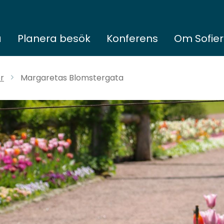
a
Planera besök
Konferens
Om Sofie
r
Margaretas Blomstergata