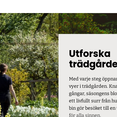
Utforska
trädgård
Med varje steg öppnar
vyer i trädgården. Kn
gångar, säsongens bl
ett livfullt surr från 
bin gör besöket till e
för alla sinnen.