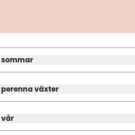
 – sommar
– perenna växter
 vår