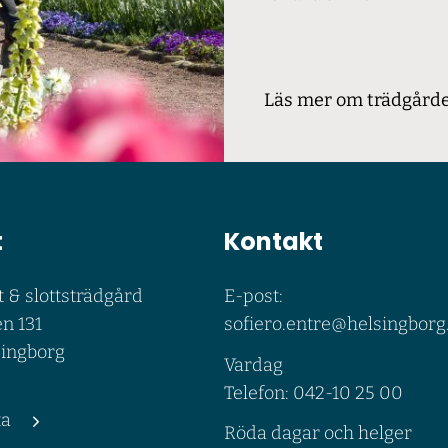
Läs mer om trädgård
t
Kontakt
t & slottsträdgård
E-post:
n 131
sofiero.entre@helsingborg
singborg
Vardag
Telefon: 042-10 25 00
ta
Röda dagar och helger