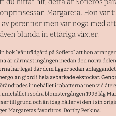
tt du hittat hit, detta är Sofieros pa
onprinsessan Margareta. Hon var ti
e av perenner men var noga med at
 även blanda in ettåriga växter.
in bok ”vår trädgård på Sofiero” att hon arranger
rna är närmast ingången medan den norra delen
erna har legat där dem ligger sedan anläggandet 
ergolan gjord i hela avbarkade ekstockar. Geno
örändrades innehållet i rabatterna men vid åters
 innehållet i södra blomstergången 1993 låg Ma
ser till grund och än idag håller vi den i sin ori
er Margaretas favoritros ’Dorthy Perkins’.