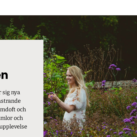
en
 sig nya
astrande
omdoft och
humlor och
n upplevelse