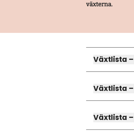
växterna.
Växtlista
Växtlista 
Växtlista –