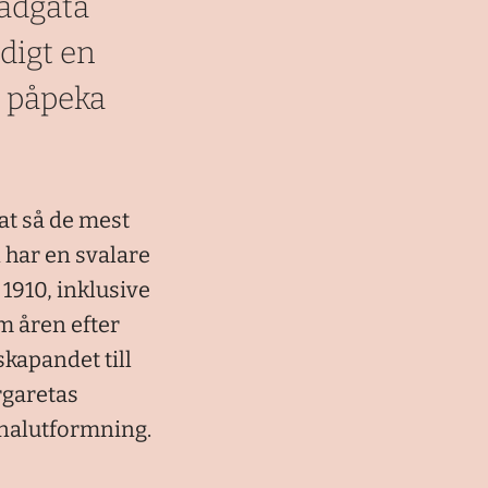
radgata
digt en
t påpeka
at så de mest
 har en svalare
1910, inklusive
m åren efter
kapandet till
rgaretas
ginalutformning.