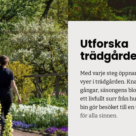
Utforska
trädgård
Med varje steg öppnar
vyer i trädgården. Kn
gångar, säsongens bl
ett livfullt surr från 
bin gör besöket till e
för alla sinnen.