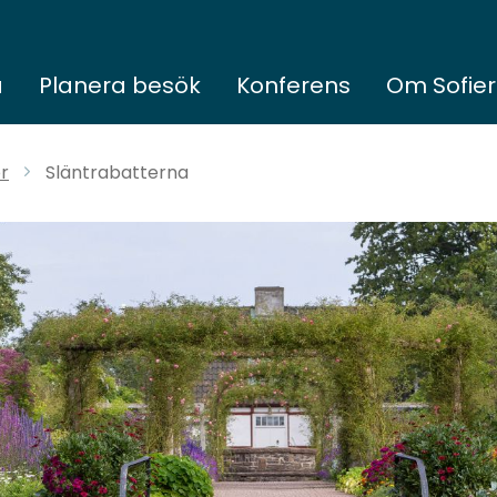
a
Planera besök
Konferens
Om Sofie
r
Släntrabatterna