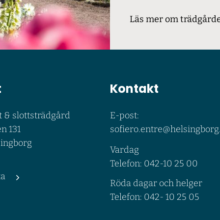
Läs mer om trädgård
t
Kontakt
t & slottsträdgård
E-post:
n 131
sofiero.entre@helsingborg
singborg
Vardag
Telefon: 042-10 25 00
ta
Röda dagar och helger
Telefon: 042- 10 25 05