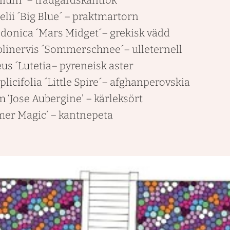
lii ´Big Blue´
– praktmartorn
donica ´Mars Midget´
– grekisk vädd
iplinervis ´Sommerschnee´
– ulleternell
us ´Lutetia
– pyreneisk aster
licifolia ´Little Spire´
– afghanperovskia
 ‘Jose Aubergine’
– kärleksört
mer Magic’
– kantnepeta