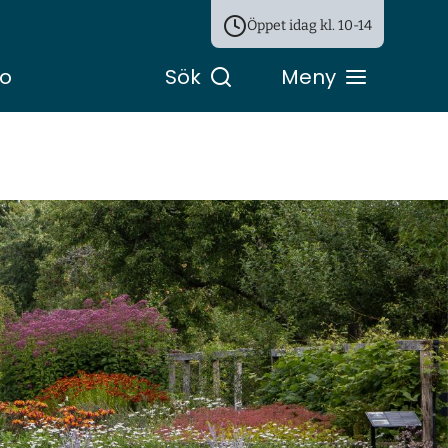
Öppet idag kl.
10-14
ro
Sök
Meny