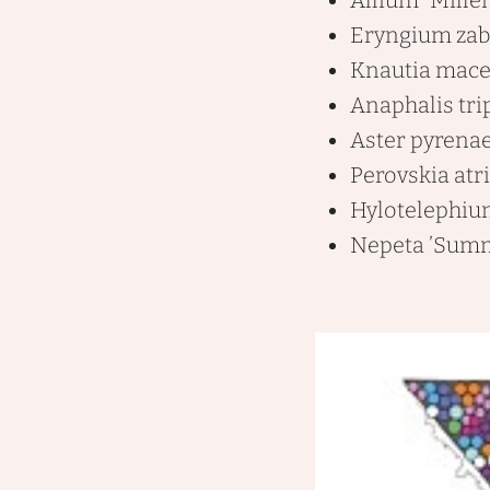
Eryngium zabe
Knautia mace
Anaphalis tr
Aster pyrenae
Perovskia atrip
Hylotelephium
Nepeta ’Sum