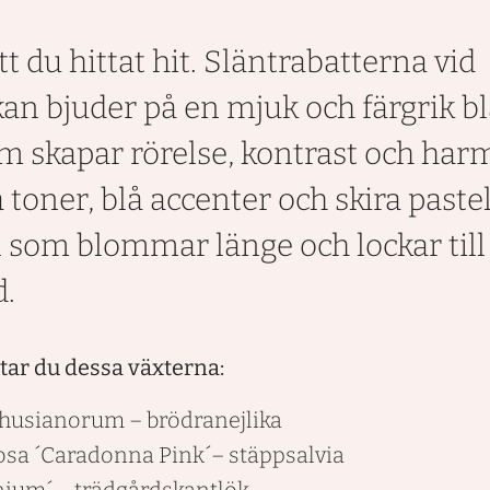
tt du hittat hit. Släntrabatterna vid
an bjuder på en mjuk och färgrik b
 skapar rörelse, kontrast och har
 toner, blå accenter och skira pastel
som blommar länge och lockar till 
d.
ttar du dessa växterna:
rthusianorum
– brödranejlika
osa ´Caradonna Pink´
– stäppsalvia
enium´
– trädgårdskantlök