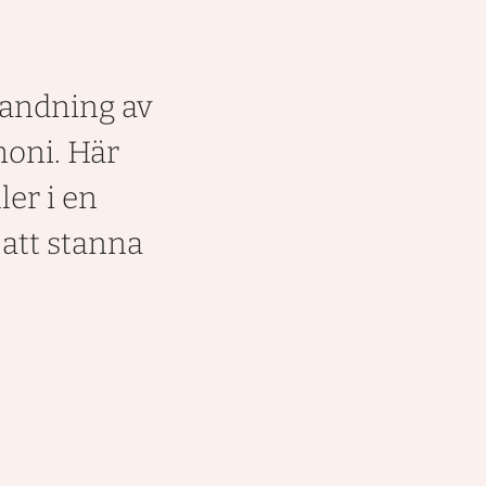
landning av
moni. Här
ler i en
att stanna