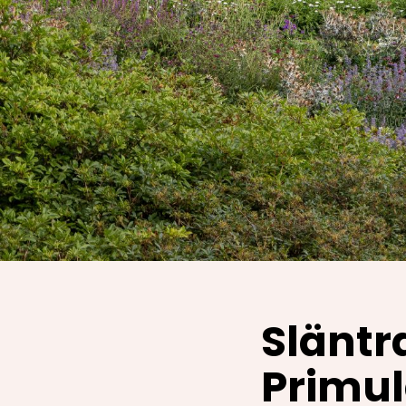
Släntr
Primu