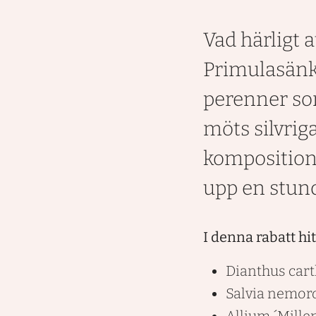
Vad härligt a
Primulasänk
perenner som
möts silvriga
komposition 
upp en stun
I denna rabatt hi
Dianthus ca
Salvia nemor
Allium ´Mill