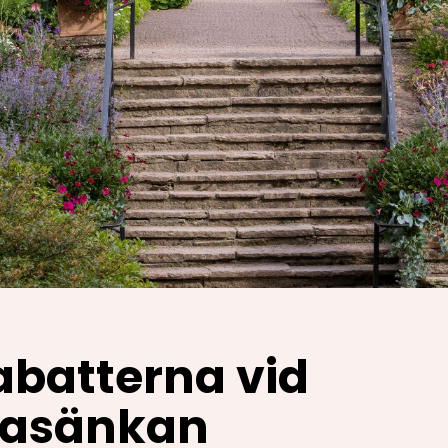
abatterna vid
lasänkan