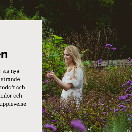
en
 sig nya
astrande
omdoft och
humlor och
n upplevelse