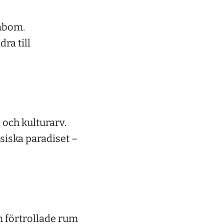
ömbom.
ra till
 och kulturarv.
siska paradiset –
 förtrollade rum