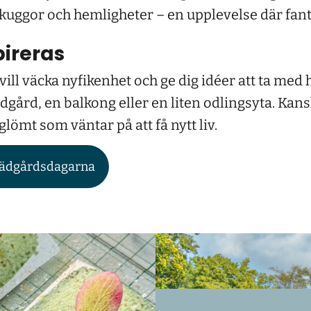
 skuggor och hemligheter – en upplevelse där fanta
pireras
ill väcka nyfikenhet och ge dig idéer att ta med
ädgård, en balkong eller en liten odlingsyta. Kans
lömt som väntar på att få nytt liv.
rädgårdsdagarna