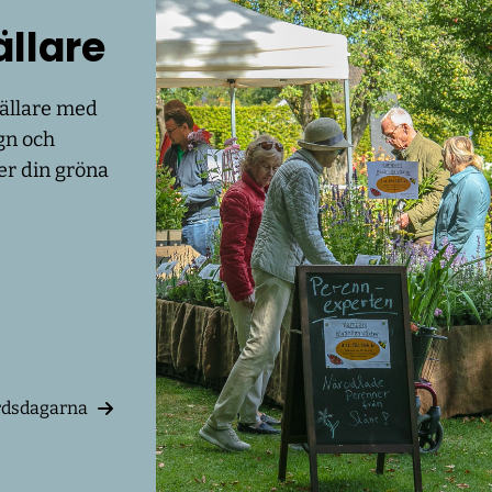
ällare
tällare med
gn och
er din gröna
rdsdagarna