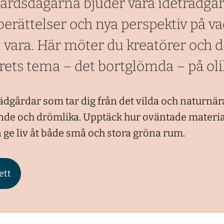
årdsdagarna bjuder våra idéträdgår
 berättelser och nya perspektiv på v
 vara. Här möter du kreatörer och 
rets tema – det bortglömda – på olik
dgårdar som tar dig från det vilda och naturnära 
nde och drömlika. Upptäck hur oväntade materia
 ge liv åt både små och stora gröna rum.
ett