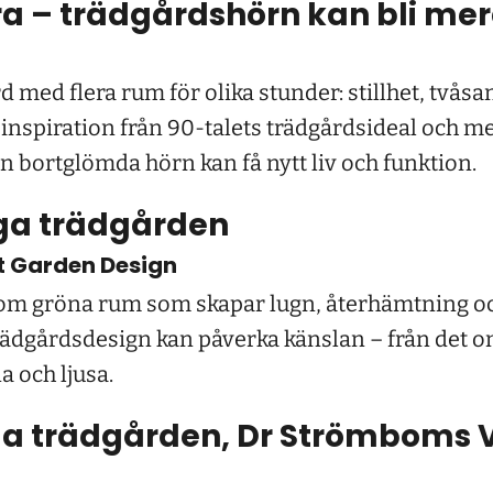
lera – trädgårdshörn kan bli me
rd med flera rum för olika stunder: stillhet, tvås
nspiration från 90-talets trädgårdsideal och me
n bortglömda hörn kan få nytt liv och funktion.
ga trädgården
t Garden Design
m gröna rum som skapar lugn, återhämtning och
rädgårdsdesign kan påverka känslan – från det 
na och ljusa.
 trädgården, Dr Strömboms Ve