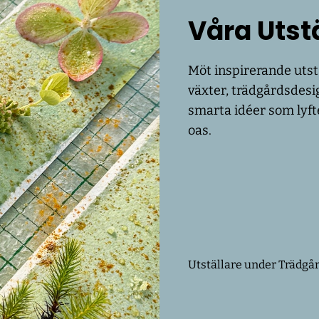
Våra Utst
Möt inspirerande uts
växter, trädgårdsdesi
smarta idéer som lyft
oas.
Utställare under Trädgå