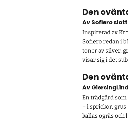
Den ovänt
Av Sofiero slot
Inspirerad av Kro
Sofiero redan i b
toner av silver, 
visar sig i det su
Den ovänta
Av GiersingLin
En trädgård som h
– i sprickor, gru
kallas ogräs och l