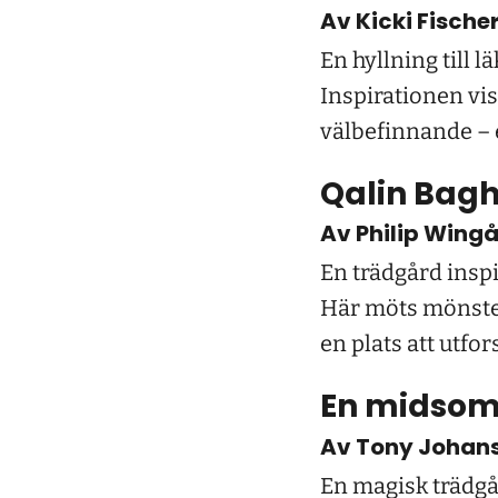
Av Kicki Fisch
En hyllning till
Inspirationen vis
välbefinnande – e
Qalin Bag
Av Philip Wing
En trädgård inspi
Här möts mönster,
en plats att utfo
En midso
Av Tony Johans
En magisk trädgå