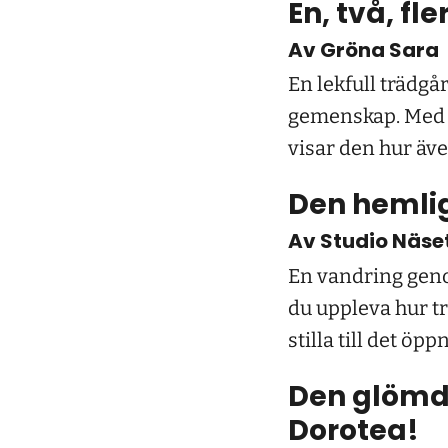
En, två, f
Av Gröna Sara
En lekfull trädgå
gemenskap. Med i
visar den hur äve
Den hemli
Av Studio Näse
En vandring geno
du uppleva hur t
stilla till det öpp
Den glömda
Dorotea!