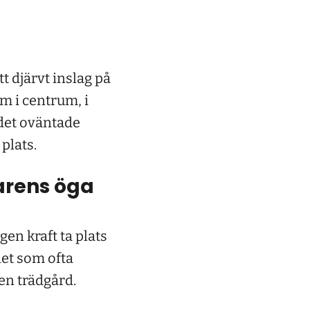
t djärvt inslag på
rm i centrum, i
 det oväntade
 plats.
arens öga
en kraft ta plats
det som ofta
egen trädgård.