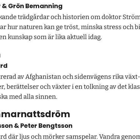
er & Grön Bemanning
 läkande trädgårdar och historien om doktor Str
ar hur naturen kan ge tröst, minska stress och bid
n kunskap som är lika aktuell idag.
h
ård
rerad av Afghanistan och sidenvägens rika växt-
 berättelser och växter i en tolkning av det klas
rska med alla sinnen.
mmarnattsdröm
son & Peter Bengtsson
rd där ljus och mörker samspelar. Vandra genom