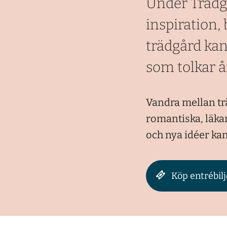
Under Trädg
inspiration,
trädgård kan
som tolkar å
Vandra mellan trä
romantiska, läka
och nya idéer kan
Köp entrébilj