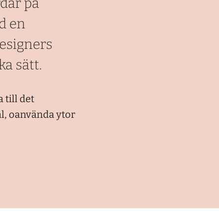
dar på
ad en
designers
a sätt.
till det
l, oanvända ytor