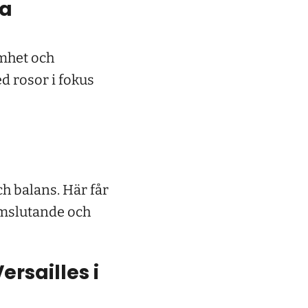
ra
amhet och
d rosor i fokus
 balans. Här får
omslutande och
rsailles i