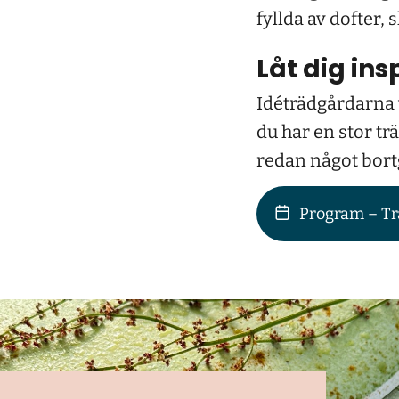
fyllda av dofter,
Låt dig ins
Idéträdgårdarna v
du har en stor tr
redan något bortg
Program – T