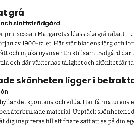
at grå
t och slottsträdgård
nprinsessan Margaretas klassiska grå rabatt – et
örjan av 1900-talet. Här står bladens färg och fo
grått och mjuka nyanser. En stillsam trädgård där
btila och där växternas tålighet och skönhet får ta
de skönheten ligger i betrakt
dén
yllar det spontana och vilda. Här får naturens eg
s och återbrukade material. Upptäck skönheten i 
åt dig inspireras till ett friare sätt att se på din 