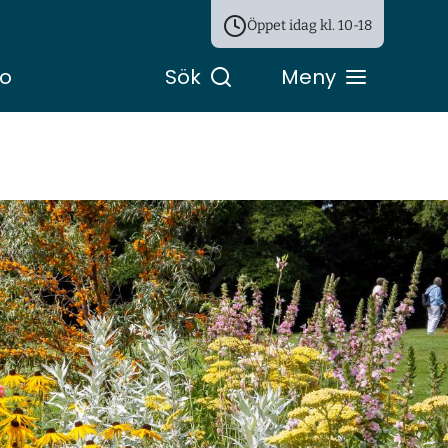
Öppet idag kl.
10-18
ro
Sök
Meny