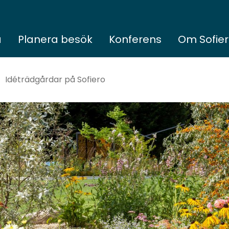
a
Planera besök
Konferens
Om Sofie
Idéträdgårdar på Sofiero