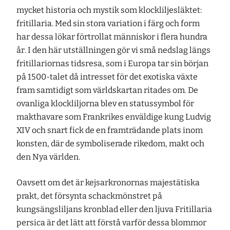
mycket historia och mystik som klockliljesläktet:
fritillaria. Med sin stora variation i färg och form
har dessa lökar förtrollat människor i flera hundra
år. I den här utställningen gör vi små nedslag längs
fritillariornas tidsresa, som i Europa tar sin början
på 1500-talet då intresset för det exotiska växte
fram samtidigt som världskartan ritades om. De
ovanliga klockliljorna blev en statussymbol för
makthavare som Frankrikes enväldige kung Ludvig
XIV och snart fick de en framträdande plats inom
konsten, där de symboliserade rikedom, makt och
den Nya världen.
Oavsett om det är kejsarkronornas majestätiska
prakt, det försynta schackmönstret på
kungsängsliljans kronblad eller den ljuva Fritillaria
persica är det lätt att förstå varför dessa blommor