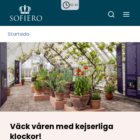
10-14
Startsida
Väck våren med kejserliga
klockor!