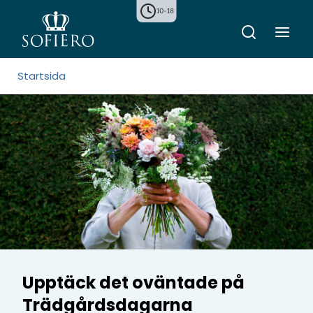
10-18
Startsida
Upptäck det oväntade på
Trädgårdsdagarna