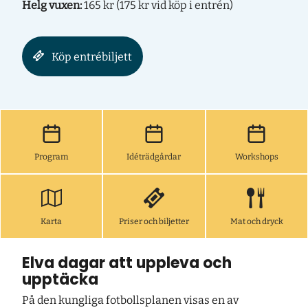
Helg vuxen:
165 kr (175 kr vid köp i entrén)
Köp entrébiljett
Program
Idéträdgårdar
Workshops
Karta
Priser och biljetter
Mat och dryck
Elva dagar att uppleva och
upptäcka
På den kungliga fotbollsplanen visas en av