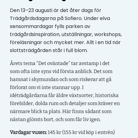
Den 13–23 augusti är det åter dags för
Trädgårdsdagarna på Sofiero. Under elva
sensommardagar fylls parken av
trädgårdsinspiration, utställningar, workshops,
föreläsningar och mycket mer. Allt i en tid när
slottsträdgården står i full blom.
Årets tema ”
Det oväntade”
tar avstamp i det
som
ofta
inte syns vid första anblick.
Det som
hamnat i skymundan
och
som riskerar att gå
förlorat om vi inte stannar upp.
I
idéträdgårdarna
får
ä
ldre växtsorter
, historiska
förebilder, dolda rum och
detaljer som kräver en
närmare
blick
ta plats
. Här finns sådant som
nästan glömts bort, och som får liv igen.
Vardagar vuxen:
145 kr (155 kr vid köp i entrén)