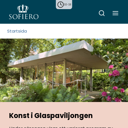
10-18
Startsida
Konst i Glaspaviljongen